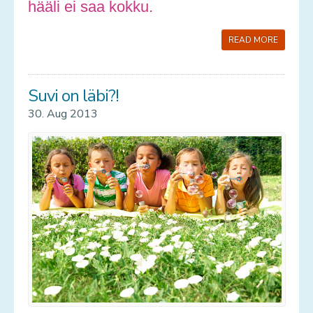
hääli ei saa kokku.
READ MORE
Suvi on läbi?!
30. Aug 2013