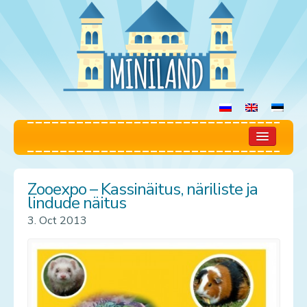
Home
Zooexpo – Kassinäitus, näriliste ja
Play Room
lindude näitus
3. Oct 2013
Rules
Prices
Booking