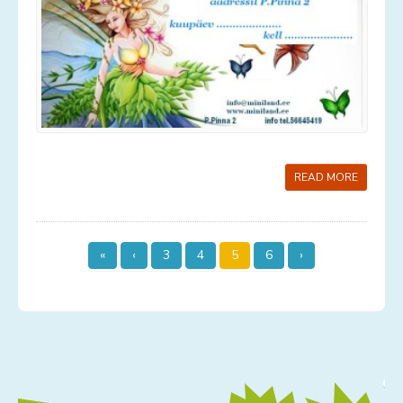
READ MORE
«
‹
3
4
5
6
›