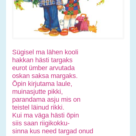
Sügisel ma lähen kooli
hakkan hästi targaks
eurot ümber arvutada
oskan saksa margaks.
Õpin kirjutama laule,
muinasjutte pikki,
parandama asju mis on
teistel läinud rikki.
Kui ma väga hästi õpin
siis saan riigikokku-
sinna kus need targad onud