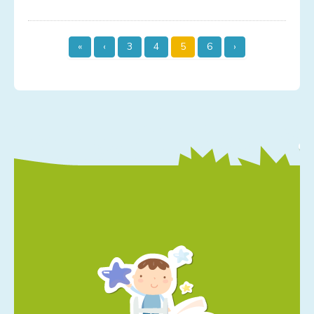
«
‹
3
4
5
6
›