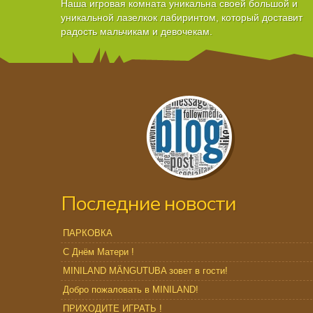
Наша игровая комната уникальна своей большой и
уникальной лазелкок лабиринтом, который доставит
радость мальчикам и девочекам.
Последние новости
ПАРКОВКА
С Днём Матери !
MINILAND MÄNGUTUBA зовет в гости!
Добро пожаловать в MINILAND!
ПРИХОДИТЕ ИГРАТЬ !