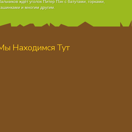
альчиков ждёт уголок Питер Пэн с батутами, горками,
ашинками и многим другим.
Мы Находимся Тут