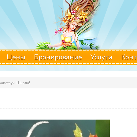
Цены
Бронирование
Услуги
Конт
авствуй ,Школа!
!