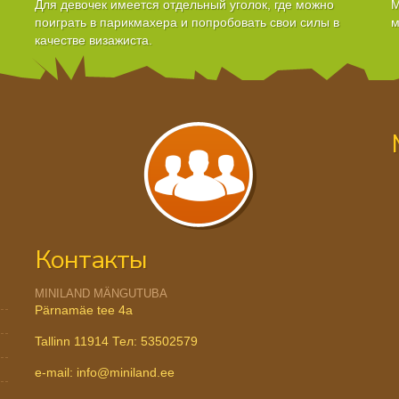
Для девочек имеется отдельный уголок, где можно
М
поиграть в парикмахера и попробовать свои силы в
м
качестве визажиста.
Контакты
MINILAND MÄNGUTUBA
Pärnamäe tee 4a
Tallinn 11914 Тел: 53502579
e-mail: info@miniland.ee