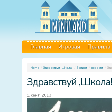
Главная
Игровая
Правила
Home
/
Здравствуй ,Школа!
/
Записи
/
новости
/
Здр
Здравствуй ,Школа
1. сент. 2013