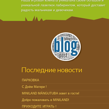
Наша игровая комната уникальна своей большой и
уникальной лазелкок лабиринтом, который доставит
радость мальчикам и девочекам.
Последние новости
ПАРКОВКА
С Днём Матери !
MINILAND MÄNGUTUBA зовет в гости!
Добро пожаловать в MINILAND!
ПРИХОДИТЕ ИГРАТЬ !