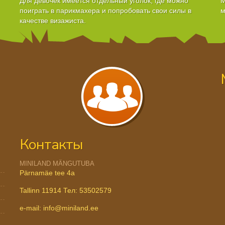
Для девочек имеется отдельный уголок, где можно
М
поиграть в парикмахера и попробовать свои силы в
м
качестве визажиста.
Контакты
MINILAND MÄNGUTUBA
Pärnamäe tee 4a
Tallinn 11914 Тел: 53502579
e-mail: info@miniland.ee