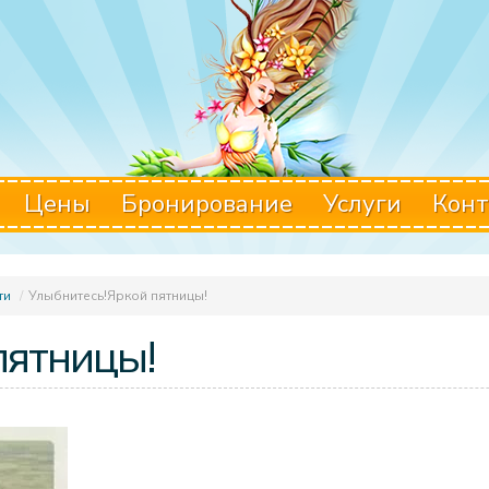
Цены
Бронирование
Услуги
Конт
ти
/
Улыбнитесь!Яркой пятницы!
пятницы!