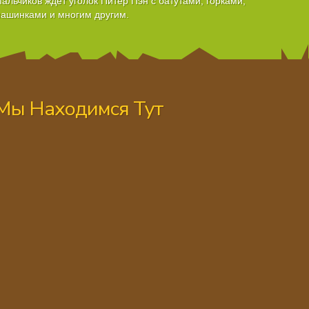
альчиков ждёт уголок Питер Пэн с батутами, горками,
ашинками и многим другим.
Мы Находимся Тут