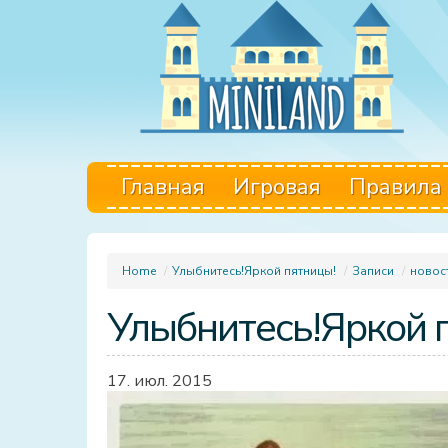
Главная
Игровая
Правила
Home
/
Улыбнитесь!Яркой пятницы!
/
Записи
/
новос
Улыбнитесь!Яркой 
17. июл. 2015