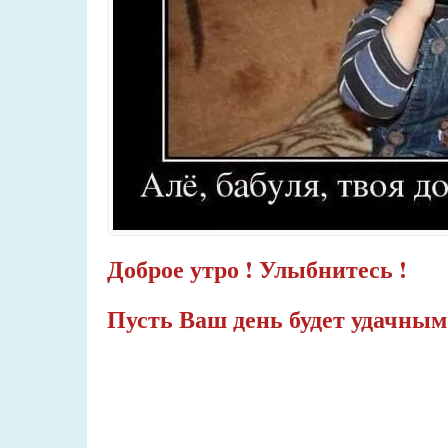
Доброе утро ! Улыбнитесь !
Пусть Ваш день будет удачным