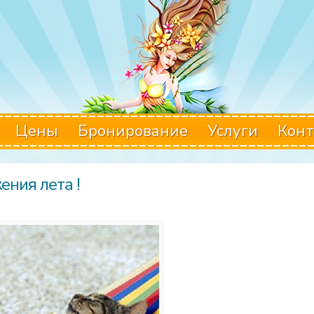
Цены
Бронирование
Услуги
Конт
ния лета !