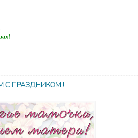
.
зах!
 С ПРАЗДНИКОМ !