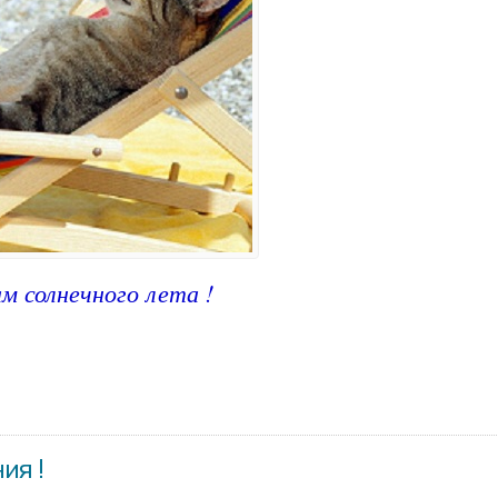
м солнечного лета !
ия !