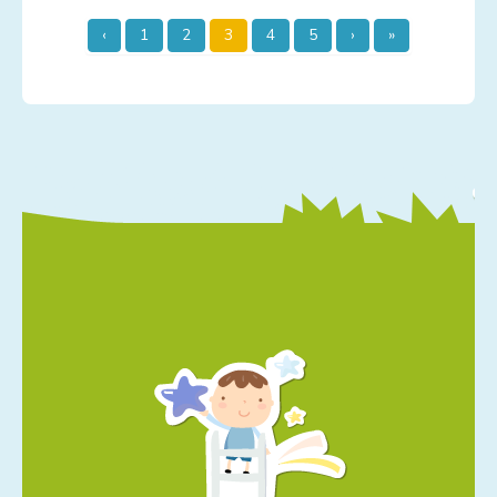
‹
1
2
3
4
5
›
»