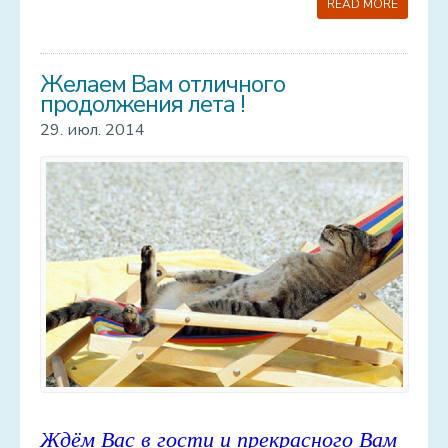
READ MORE
Услуги
Контакт
Желаем Вам отличного
продолжения лета !
Hовости
29. июл. 2014
Галерея
Старая галерея
Ждём Вас в гости и прекрасного Вам