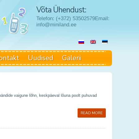
Võta Ühendust:
Telefon: (+372) 53502579Email:
info@miniland.ee
ontakt
Uudised
Galerii
mändide vaigune lõhn, keskpäeval lõuna poolt puhuvad
READ MORE