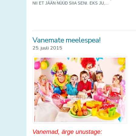
NII ET JÄÄN NÜÜD SIIA SENI. EKS JU,...
Vanemate meelespea!
25. juuli 2015
Vanemad, ärge unustage: