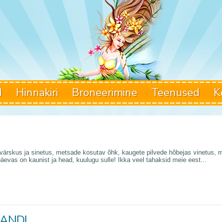
d
Hinnakiri
Broneerimine
Teenused
K
värskus ja sinetus, metsade kosutav õhk, kaugete pilvede hõbejas vinetus, 
päevas on kaunist ja head, kuulugu sulle! Ikka veel tahaksid meie eest...
LAND!