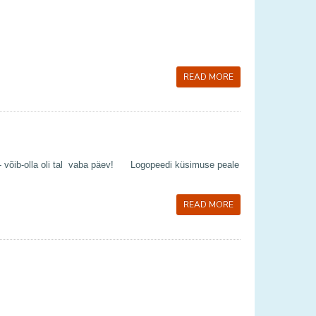
READ MORE
 - võib-olla oli tal vaba päev! Logopeedi küsimuse peale
READ MORE