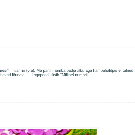
nimesi" Karmo (6.a): Ma panin hamba padja alla, aga hambahaldjas ei tulnud
ähevad lõunale . Logopeed küsib "Millisel numbril...