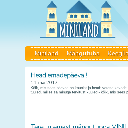
Miniland
Mängutuba
Reegli
Head emadepäeva !
14. mai 2017
Kõik, mis sees päevas on kaunist ja head: varase kevade 
tuuled, milles sa minuga tervitust kuuled - kõik, mis sees 
Tere tulemast mängutuppa MINI