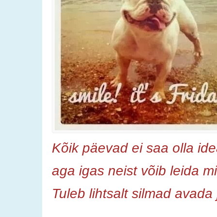
Kõik päevad ei saa olla id
aga igas neist võib leida mi
Tuleb lihtsalt silmad avada 