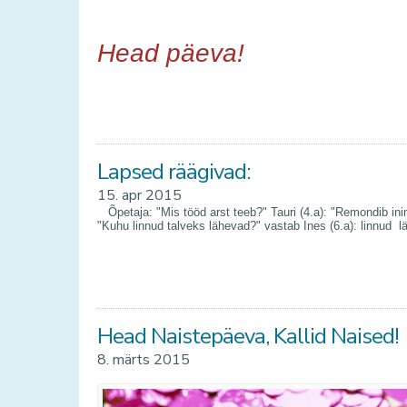
Head päeva!
Lapsed räägivad:
15. apr 2015
Õpetaja: "Mis tööd arst teeb?" Tauri (4.a): "Remondib i
"Kuhu linnud talveks lähevad?" vastab Ines (6.a): linnud l
Head Naistepäeva, Kallid Naised!
8. märts 2015