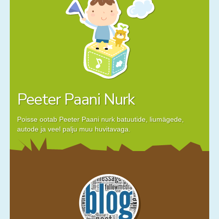
Peeter Paani Nurk
Poisse ootab Peeter Paani nurk batuutide, liumägede,
autode ja veel palju muu huvitavaga.