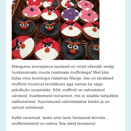
Teenused
Kontakt
Uudised
Galerii
Vana galerii
Mängutoa sünnipäeva laudasid on nüüd võimalik veelgi
huvitavamaks muuta maitsvate muffinitega! Meil käis
külas oma loomingut näitamas Marge, kes on tavalised
muffinid muutnud tervislikuks aga samas ka väga
pidulikuks suupisteks. Kõik muffinid on valmistatud
värskest, kvaliteetsest toorainest, mis ei sisalda kahjulikke
säilitusaineid. Kaunistused valmistatakse käsitsi ja on
samuti söödavad.
Kallid vanemad, laske oma laste fantaasial lennata…
muffinimeistrid on valmis Teie ideid teostama!