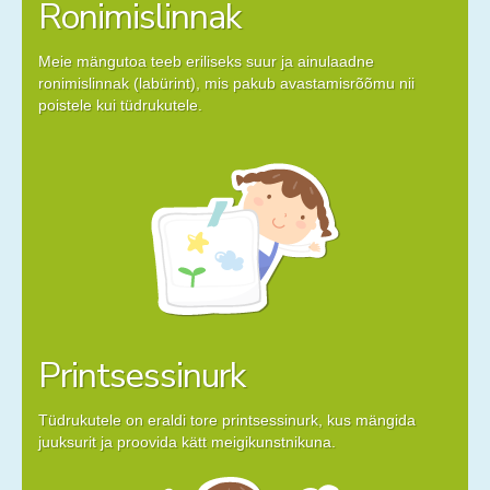
Ronimislinnak
Meie mängutoa teeb eriliseks suur ja ainulaadne
ronimislinnak (labürint), mis pakub avastamisrõõmu nii
poistele kui tüdrukutele.
Printsessinurk
Tüdrukutele on eraldi tore printsessinurk, kus mängida
juuksurit ja proovida kätt meigikunstnikuna.