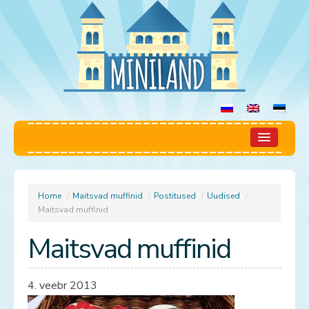
Miniland
Mängutuba
Home
/
Maitsvad muffinid
/
Postitused
/
Uudised
/
Maitsvad muffinid
Reeglid
Maitsvad muffinid
Hinnakiri
4. veebr 2013
Broneerimine