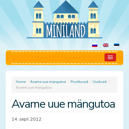
Miniland
Mängutuba
Home
/
Avame uue mängutoa
/
Postitused
/
Uudised
/
Avame uue mängutoa
Reeglid
Avame uue mängutoa
Hinnakiri
14. sept 2012
Broneerimine