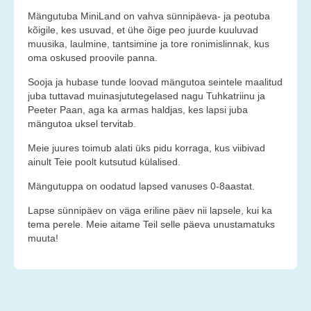
Teenused
Mängutuba MiniLand on vahva sünnipäeva- ja peotuba
kõigile, kes usuvad, et ühe õige peo juurde kuuluvad
muusika, laulmine, tantsimine ja tore ronimislinnak, kus
Kontakt
oma oskused proovile panna.
Uudised
Sooja ja hubase tunde loovad mängutoa seintele maalitud
juba tuttavad muinasjututegelased nagu Tuhkatriinu ja
Peeter Paan, aga ka armas haldjas, kes lapsi juba
Galerii
mängutoa uksel tervitab.
Vana galerii
Meie juures toimub alati üks pidu korraga, kus viibivad
ainult Teie poolt kutsutud külalised.
Mängutuppa on oodatud lapsed vanuses 0-8aastat.
Lapse sünnipäev on väga eriline päev nii lapsele, kui ka
tema perele. Meie aitame Teil selle päeva unustamatuks
muuta!