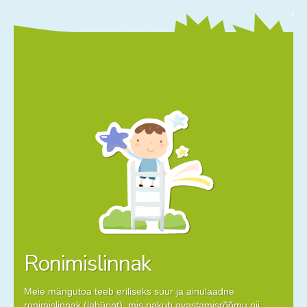
Ronimislinnak
Meie mängutoa teeb eriliseks suur ja ainulaadne
ronimislinnak (labürint), mis pakub avastamisrõõmu nii