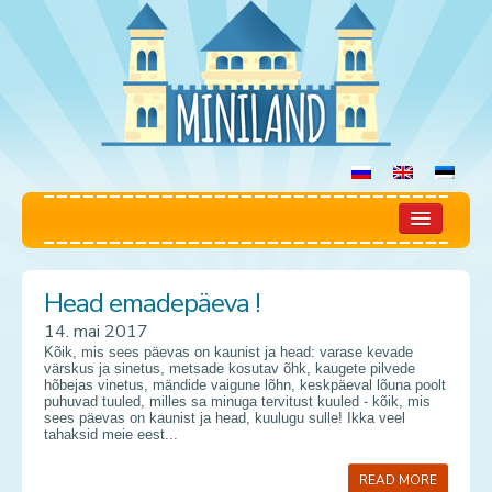
Miniland
Head emadepäeva !
Mängutuba
14. mai 2017
Kõik, mis sees päevas on kaunist ja head: varase kevade
Reeglid
värskus ja sinetus, metsade kosutav õhk, kaugete pilvede
hõbejas vinetus, mändide vaigune lõhn, keskpäeval lõuna poolt
puhuvad tuuled, milles sa minuga tervitust kuuled - kõik, mis
Hinnakiri
sees päevas on kaunist ja head, kuulugu sulle! Ikka veel
tahaksid meie eest...
Broneerimine
READ MORE