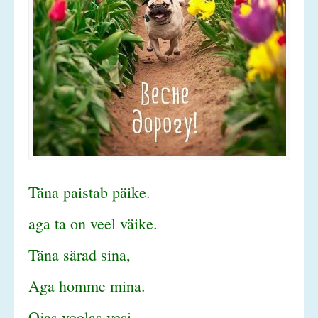
Täna paistab päike.
aga ta on veel väike.
Täna särad sina,
Aga homme mina.
Ojas voolas vesi,