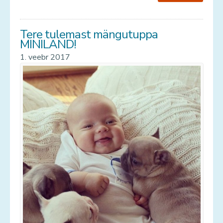
Teenused
Tere tulemast mängutuppa
Kontakt
MINILAND!
1. veebr 2017
Uudised
Galerii
Vana galerii