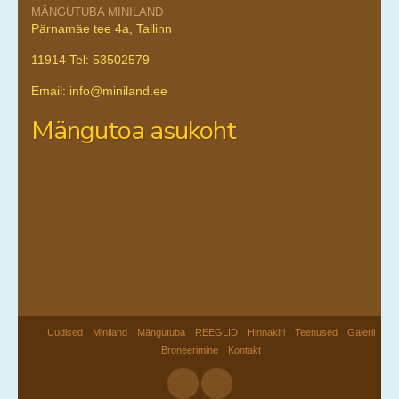
MÄNGUTUBA MINILAND
Pärnamäe tee 4a, Tallinn
11914 Tel: 53502579
Email: info@miniland.ee
Mängutoa asukoht
Uudised
Miniland
Mängutuba
REEGLID
Hinnakiri
Teenused
Galerii
Broneerimine
Kontakt