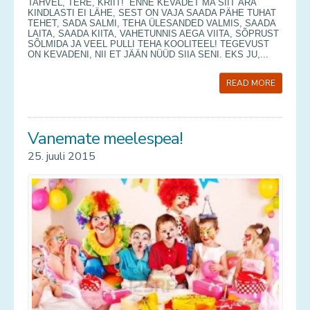
TAHVEL, TERE, KRIIT! ENNE KEVADET MA SIIT ÄRA
KINDLASTI EI LÄHE, SEST ON VAJA SAADA PÄHE TUHAT
TEHET, SADA SALMI, TEHA ÜLESANDED VALMIS, SAADA
LAITA, SAADA KIITA, VAHETUNNIS AEGA VIITA, SÕPRUST
SÕLMIDA JA VEEL PULLI TEHA KOOLITEEL! TEGEVUST
ON KEVADENI, NII ET JÄÄN NÜÜD SIIA SENI. EKS JU,...
READ MORE
Vanemate meelespea!
25. juuli 2015