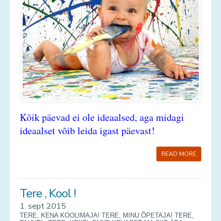
Kõik päevad ei ole ideaalsed,
aga midagi
ideaalset võib leida igast päevast!
READ MORE
Tere , Kool !
1. sept 2015
TERE, KENA KOOLIMAJA! TERE, MINU ÕPETAJA! TERE,