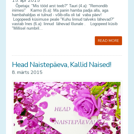
15. apr 2015
Õpetaja: "Mis tööd arst teeb?" Tauri (4.a): "Remondib
inimesi" Karmo (6.a): Ma panin hamba padja alla, aga
hambahaldjas ei tulnud - võib-olla oli tal vaba päev!
Logopeedi küsimuse peale "Kuhu linnud talveks lähevad?"
vastab Ines (6.a): linnud lähevad lõunale . Logopeed küsib
"Millisel numbril...
READ MORE
Head Naistepäeva, Kallid Naised!
8. märts 2015