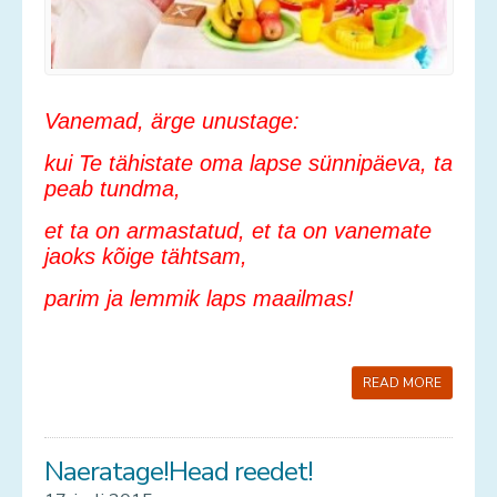
Vanemad, ärge unustage:
kui Te tähistate oma lapse sünnipäeva, ta
peab tundma,
et ta on armastatud, et ta on vanemate
jaoks kõige tähtsam,
parim ja lemmik laps maailmas!
READ MORE
Naeratage!Head reedet!