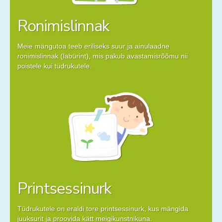
Ronimislinnak
Meie mängutoa teeb eriliseks suur ja ainulaadne
ronimislinnak (labürint), mis pakub avastamisrõõmu nii
poistele kui tüdrukutele.
Printsessinurk
Tüdrukutele on eraldi tore printsessinurk, kus mängida
juuksurit ja proovida kätt meigikunstnikuna.