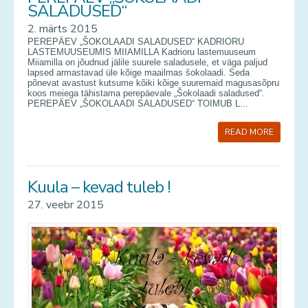
SALADUSED“
2. märts 2015
PEREPÄEV „ŠOKOLAADI SALADUSED“ KADRIORU
LASTEMUUSEUMIS MIIAMILLA Kadrioru lastemuuseum
Miiamilla on jõudnud jälile suurele saladusele, et väga paljud
lapsed armastavad üle kõige maailmas šokolaadi. Seda
põnevat avastust kutsume kõiki kõige suuremaid magusasõpru
koos meiega tähistama perepäevale „Šokolaadi saladused“.
PEREPÄEV „ŠOKOLAADI SALADUSED“ TOIMUB L...
READ MORE
Kuula – kevad tuleb !
27. veebr 2015