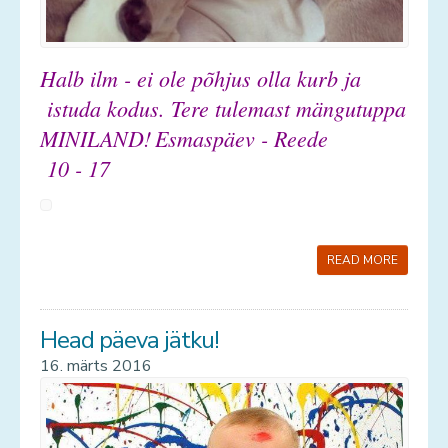
Halb ilm - ei ole põhjus olla kurb ja
istuda kodus.
Tere tulemast mängutuppa
MINILAND!
Esmaspäev - Reede
10 - 17
READ MORE
Head päeva jätku!
16. märts 2016