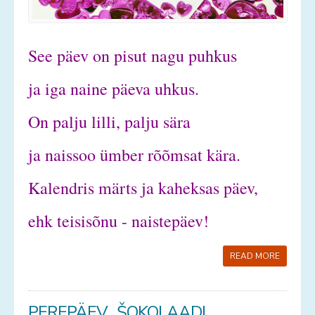
See päev on pisut nagu puhkus
ja iga naine päeva uhkus.
On palju lilli, palju sära
ja naissoo ümber rõõmsat kära.
Kalendris märts ja kaheksas päev,
ehk teisisõnu - naistepäev!
READ MORE
PEREPÄEV „ŠOKOLAADI