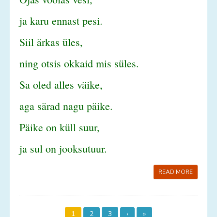
ja karu ennast pesi.
Siil ärkas üles,
ning otsis okkaid mis süles.
Sa oled alles väike,
aga särad nagu päike.
Päike on küll suur,
ja sul on jooksutuur.
READ MORE
1
2
3
›
»