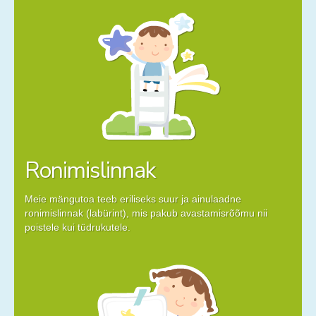
Ronimislinnak
Meie mängutoa teeb eriliseks suur ja ainulaadne
ronimislinnak (labürint), mis pakub avastamisrõõmu nii
poistele kui tüdrukutele.