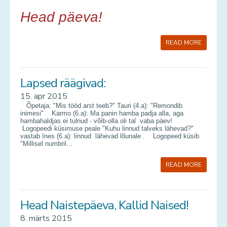
Head päeva!
READ MORE
Lapsed räägivad:
15. apr 2015
Õpetaja: "Mis tööd arst teeb?" Tauri (4.a): "Remondib
inimesi" Karmo (6.a): Ma panin hamba padja alla, aga
hambahaldjas ei tulnud - võib-olla oli tal vaba päev!
Logopeedi küsimuse peale "Kuhu linnud talveks lähevad?"
vastab Ines (6.a): linnud lähevad lõunale . Logopeed küsib
"Millisel numbril...
READ MORE
Head Naistepäeva, Kallid Naised!
8. märts 2015