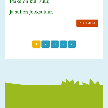
Päike on küll suur,
ja sul on jooksutuur.
READ MORE
1
2
3
›
»