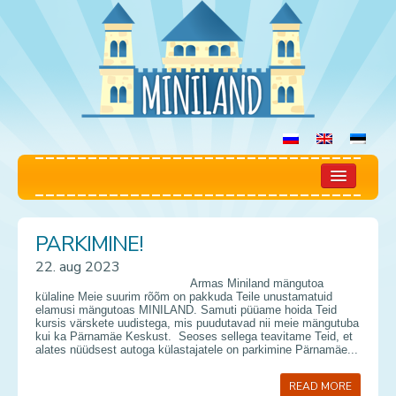
Miniland
PARKIMINE!
Mängutuba
22. aug 2023
Armas Miniland mängutoa
Reeglid
külaline Meie suurim rõõm on pakkuda Teile unustamatuid
elamusi mängutoas MINILAND. Samuti püüame hoida Teid
kursis värskete uudistega, mis puudutavad nii meie mängutuba
Hinnakiri
kui ka Pärnamäe Keskust. Seoses sellega teavitame Teid, et
alates nüüdsest autoga külastajatele on parkimine Pärnamäe...
Broneerimine
READ MORE