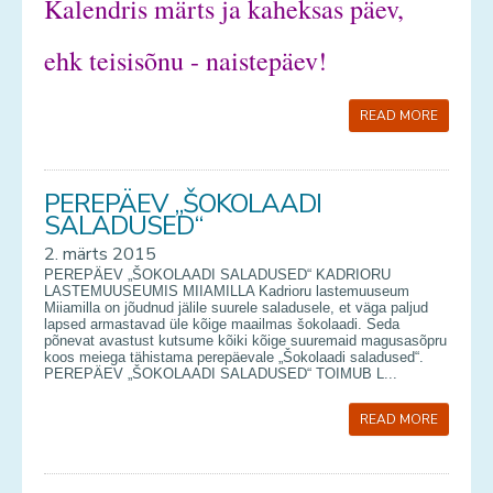
Kalendris märts ja kaheksas päev,
ehk teisisõnu - naistepäev!
READ MORE
PEREPÄEV „ŠOKOLAADI
SALADUSED“
2. märts 2015
PEREPÄEV „ŠOKOLAADI SALADUSED“ KADRIORU
LASTEMUUSEUMIS MIIAMILLA Kadrioru lastemuuseum
Miiamilla on jõudnud jälile suurele saladusele, et väga paljud
lapsed armastavad üle kõige maailmas šokolaadi. Seda
põnevat avastust kutsume kõiki kõige suuremaid magusasõpru
koos meiega tähistama perepäevale „Šokolaadi saladused“.
PEREPÄEV „ŠOKOLAADI SALADUSED“ TOIMUB L...
READ MORE