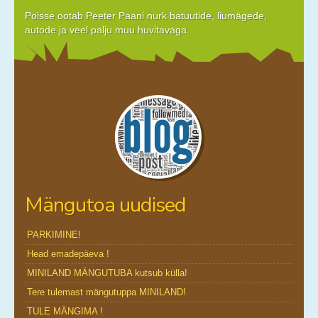
Poisse ootab Peeter Paani nurk batuutide, liumägede,
autode ja veel palju muu huvitavaga.
Mängutoa uudised
PARKIMINE!
Head emadepäeva !
MINILAND MÄNGUTUBA kutsub külla!
Tere tulemast mängutuppa MINILAND!
TULE MÄNGIMA !