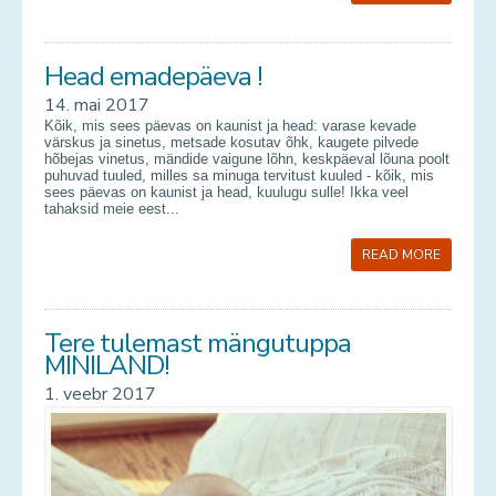
Teenused
Head emadepäeva !
Kontakt
14. mai 2017
Kõik, mis sees päevas on kaunist ja head: varase kevade
Uudised
värskus ja sinetus, metsade kosutav õhk, kaugete pilvede
hõbejas vinetus, mändide vaigune lõhn, keskpäeval lõuna poolt
puhuvad tuuled, milles sa minuga tervitust kuuled - kõik, mis
Galerii
sees päevas on kaunist ja head, kuulugu sulle! Ikka veel
tahaksid meie eest...
Vana galerii
READ MORE
Tere tulemast mängutuppa
MINILAND!
1. veebr 2017